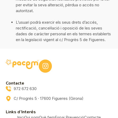
per evitar la seva alteració, pèrdua o accés no
autoritzat.
L’usuari podrà exercir els seus drets d’accés,
rectificació, cancel·lació i oposició de les seves
dades de caràcter personal en els termes establerts
en la legislació vigent al c/ Progrès 5 de Figueres.
Contacte
972 672 630
C/ Progrés 5 · 17600 Figueres (Girona)
Links d’Interés
Inici
Qui som
Què fem
Espai Prevenció
Contacte