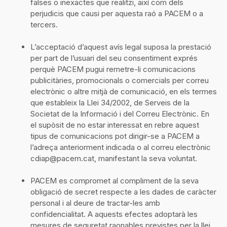
falses o inexactes que realitzi, així com dels
perjudicis que causi per aquesta raó a PACEM o a
tercers.
L’acceptació d’aquest avís legal suposa la prestació
per part de l’usuari del seu consentiment exprés
perquè PACEM pugui remetre-li comunicacions
publicitàries, promocionals o comercials per correu
electrònic o altre mitjà de comunicació, en els termes
que estableix la Llei 34/2002, de Serveis de la
Societat de la Informació i del Correu Electrònic. En
el supòsit de no estar interessat en rebre aquest
tipus de comunicacions pot dirigir-se a PACEM a
l’adreça anteriorment indicada o al correu electrònic
cdiap@pacem.cat, manifestant la seva voluntat.
PACEM es compromet al compliment de la seva
obligació de secret respecte a les dades de caràcter
personal i al deure de tractar-les amb
confidencialitat. A aquests efectes adoptarà les
mesures de seguretat raonables previstes per la llei