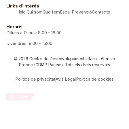
Links d’Interés
Inici
Qui som
Què fem
Espai Prevenció
Contacte
Horaris
Dilluns a Dijous: 8:00 - 18:00
Divendres: 8:00 - 15:00
©
2026
Centre de Desenvolupament Infantil i Atenció
Precoç (CDIAP Pacem). Tots els drets reservats
Política de privacitat
Avís Legal
Política de cookies